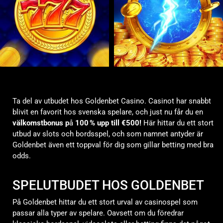
Ta del av utbudet hos Goldenbet Casino. Casinot har snabbt
blivit en favorit hos svenska spelare, och just nu får du en
välkomstbonus p
å
100 % upp till €500!
Här hittar du ett stort
utbud av slots och bordsspel, och som namnet antyder är
Goldenbet även ett toppval för dig som gillar betting med bra
odds.
SPELUTBUDET HOS GOLDENBET
På Goldenbet hittar du ett stort urval av casinospel som
passar alla typer av spelare. Oavsett om du föredrar