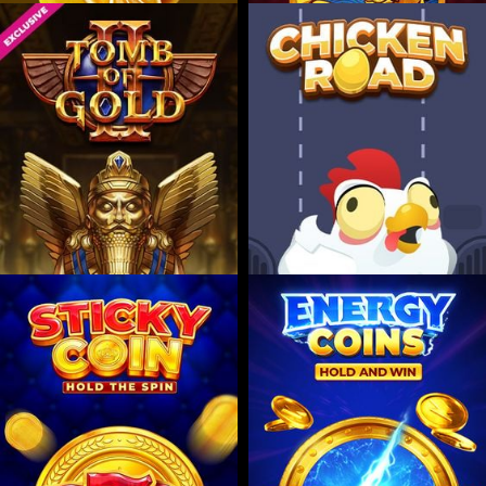
Tomb of gold
Chicken road
Sticky coins
Energy coins