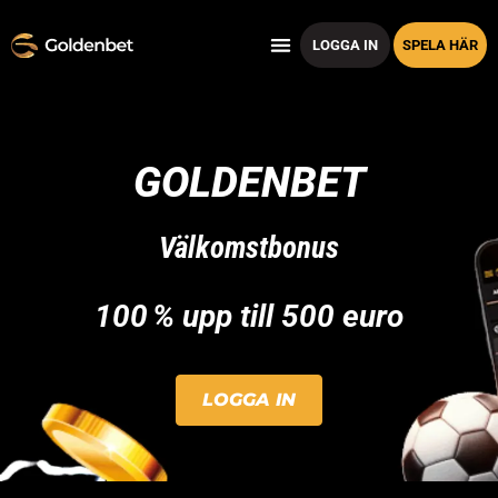
LOGGA IN
SPELA HÄR
GOLDENBET
Välkomstbonus
100 % upp till 500 euro
LOGGA IN