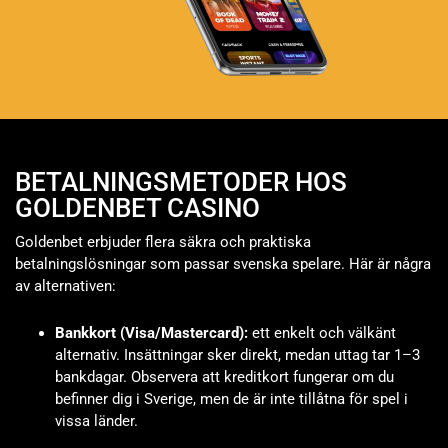
BETALNINGSMETODER HOS
GOLDENBET CASINO
Goldenbet erbjuder flera säkra och praktiska
betalningslösningar som passar svenska spelare. Här är några
av alternativen:
Bankkort (Visa/Mastercard):
ett enkelt och välkänt
alternativ. Insättningar sker direkt, medan uttag tar 1–3
bankdagar. Observera att kreditkort fungerar om du
befinner dig i Sverige, men de är inte tillåtna för spel i
vissa länder.