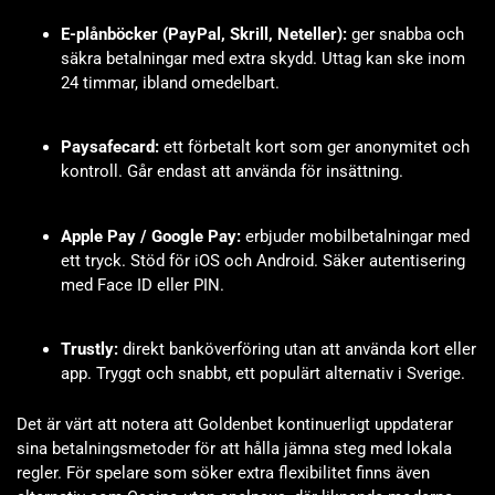
E-plånböcker (PayPal, Skrill, Neteller):
ger snabba och
säkra betalningar med extra skydd. Uttag kan ske inom
24 timmar, ibland omedelbart.
Paysafecard:
ett förbetalt kort som ger anonymitet och
kontroll. Går endast att använda för insättning.
Apple Pay / Google Pay:
erbjuder mobilbetalningar med
ett tryck. Stöd för iOS och Android. Säker autentisering
med Face ID eller PIN.
Trustly:
direkt banköverföring utan att använda kort eller
app. Tryggt och snabbt, ett populärt alternativ i Sverige.
Det är värt att notera att Goldenbet kontinuerligt uppdaterar
sina betalningsmetoder för att hålla jämna steg med lokala
regler. För spelare som söker extra flexibilitet finns även