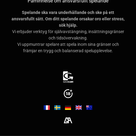
Påminnelse om ansvarsfullt spelande
Spelande ska vara underhållande och ske på ett
ansvarsfullt sätt. Om ditt spelande orsakar oro eller stress,
sök hjälp.
Vi erbjuder verktyg för självavstängning, insättningsgränser
och tidsövervakning.
Vi uppmuntrar spelare att spela inom sina gränser och
främjar en trygg och balanserad spelupplevelse.