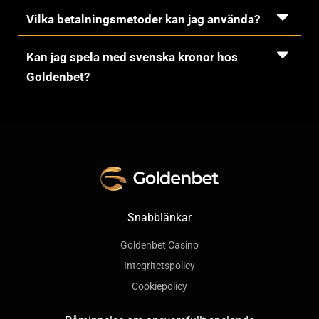
Vilka betalningsmetoder kan jag använda?
Kan jag spela med svenska kronor hos
Goldenbet?
Snabblänkar
Goldenbet Casino
Integritetspolicy
Cookiepolicy