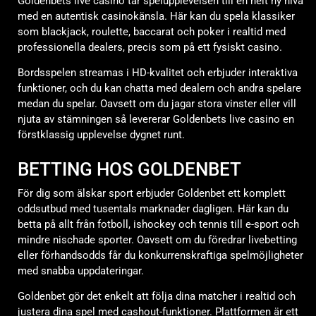
Goldenbets live casino tar spelupplevelsen till en helt ny nivå
med en autentisk casinokänsla. Här kan du spela klassiker
som blackjack, roulette, baccarat och poker i realtid med
professionella dealers, precis som på ett fysiskt casino.
Bordsspelen streamas i HD-kvalitet och erbjuder interaktiva
funktioner, och du kan chatta med dealern och andra spelare
medan du spelar. Oavsett om du jagar stora vinster eller vill
njuta av stämningen så levererar Goldenbets live casino en
förstklassig upplevelse dygnet runt.
BETTING HOS GOLDENBET
För dig som älskar sport erbjuder Goldenbet ett komplett
oddsutbud med tusentals marknader dagligen. Här kan du
betta på allt från fotboll, ishockey och tennis till e-sport och
mindre nischade sporter. Oavsett om du föredrar livebetting
eller förhandsodds får du konkurrenskraftiga spelmöjligheter
med snabba uppdateringar.
Goldenbet gör det enkelt att följa dina matcher i realtid och
justera dina spel med cashout-funktioner. Plattformen är ett