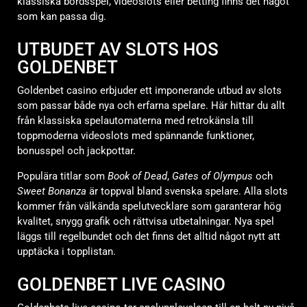
klassiska bordsspel, videoslots eller betting finns det något
som kan passa dig.
UTBUDET AV SLOTS HOS
GOLDENBET
Goldenbet casino erbjuder ett imponerande utbud av slots
som passar både nya och erfarna spelare. Här hittar du allt
från klassiska spelautomaterna med retrokänsla till
toppmoderna videoslots med spännande funktioner,
bonusspel och jackpottar.
Populära titlar som
Book of Dead
,
Gates of Olympus
och
Sweet Bonanza
är toppval bland svenska spelare. Alla slots
kommer från välkända spelutvecklare som garanterar hög
kvalitet, snygg grafik och rättvisa utbetalningar. Nya spel
läggs till regelbundet och det finns det alltid något nytt att
upptäcka i topplistan.
GOLDENBET LIVE CASINO